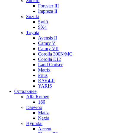
Subaru
Forester III
Impreza II
Suzuki
Swift
SX4
Toyota
Avensis II
Camry V
Camry VII
Corolla 300N/MC
Corolla E12
Land Cruiser
Matrix
Prius
RAV4-II
YARIS
Остальные
Alfa Romeo
166
Daewoo
Matiz
Nexia
Hyundai
Accent