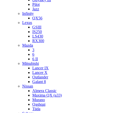
Pilot
Jazz
Infinity
QX56
Lexus
GSIII
IS250
LS430
RX300
Mazda
3
6
6 II
Mitsubishi
Lancer IX
Lancer X
Outlander
Galant 8
Nissan
Almera Classic
Maxima QX (a33)
Murano
Qashqai
Tiida