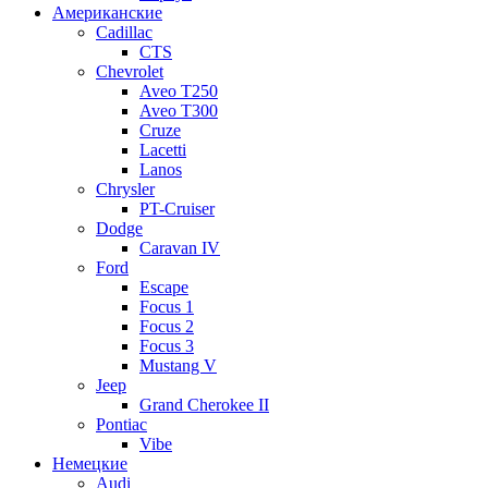
Американские
Cadillac
CTS
Chevrolet
Aveo Т250
Aveo T300
Cruze
Lacetti
Lanos
Chrysler
PT-Cruiser
Dodge
Caravan IV
Ford
Escape
Focus 1
Focus 2
Focus 3
Mustang V
Jeep
Grand Cherokee II
Pontiac
Vibe
Немецкие
Audi