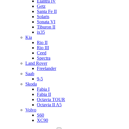
Elantra IV
Getz
Santa Fe II
Solaris
Sonata VI
Tiburon II
ix35
Kia
Rio II
Rio III
Ceed
Spectra
Land Rover
Freelander
Saab
9-5
Skoda
Fabia I
Fabia II
Octavia TOUR
Octavia II A5
Volvo
S60
XC90