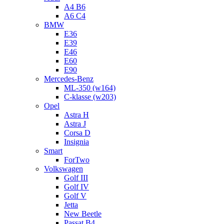
A4 B6
A6 C4
BMW
E36
E39
E46
E60
E90
Mercedes-Benz
ML-350 (w164)
C-klasse (w203)
Opel
Astra H
Astra J
Corsa D
Insignia
Smart
ForTwo
Volkswagen
Golf III
Golf IV
Golf V
Jetta
New Beetle
Passat B4