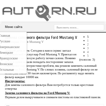
Меню сайта
Главная
Замена салонного фильтра Ford Mustang V
5
1
Русские
Категория:
Ford
»
Mustang V
2
Американские
3
Добрый день всем. Сегодня к нам в сервис заехал
4
Немецкие
американский мускул кар Ford Mustang V. Приехал он
5
с жалобами на плохую работу печки салона. Помимо
Французские
(голосов:
3
)
этого в салон начали попадать посторонние запахи.
Японские
Оценив все характеристики проблем, мы решили заменить салонный
фильтр на Ford Mustang V. По словах хозяина, салонный фильтр он не
Остальные
менял уже около 30 тысяч километром. По регламенту надо менять
фильтр каждые 10000 км.
Инструменты:
Для замены салонного фильтра Вам потребуется только крестовая
отвертка
Замена салонного фильтра на Ford Mustang V:
Первым делом выкручиваем и снимаем пистоны из пластиковой панели.