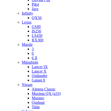
Pilot
Jazz
Infinity
QX56
Lexus
GSIII
IS250
LS430
RX300
Mazda
3
6
6 II
Mitsubishi
Lancer IX
Lancer X
Outlander
Galant 8
Nissan
Almera Classic
Maxima QX (a33)
Murano
Qashqai
Tiida