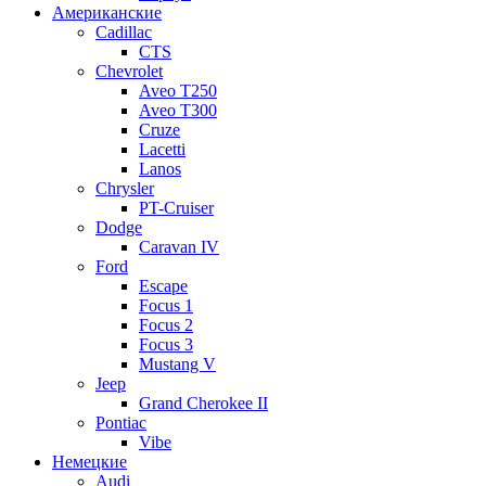
Американские
Cadillac
CTS
Chevrolet
Aveo Т250
Aveo T300
Cruze
Lacetti
Lanos
Chrysler
PT-Cruiser
Dodge
Caravan IV
Ford
Escape
Focus 1
Focus 2
Focus 3
Mustang V
Jeep
Grand Cherokee II
Pontiac
Vibe
Немецкие
Audi