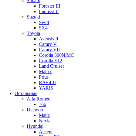
Subaru
Forester III
Impreza II
Suzuki
Swift
SX4
Toyota
Avensis II
Camry V
Camry VII
Corolla 300N/MC
Corolla E12
Land Cruiser
Matrix
Prius
RAV4-II
YARIS
Остальные
Alfa Romeo
166
Daewoo
Matiz
Nexia
Hyundai
Accent