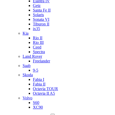
Elantra IV
Getz
Santa Fe II
Solaris
Sonata VI
Tiburon II
ix35
Kia
Rio II
Rio III
Ceed
Spectra
Land Rover
Freelander
Saab
9-5
Skoda
Fabia I
Fabia II
Octavia TOUR
Octavia II A5
Volvo
S60
XC90