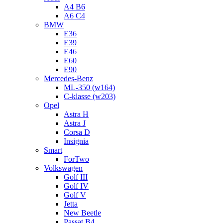
A4 B6
A6 C4
BMW
E36
E39
E46
E60
E90
Mercedes-Benz
ML-350 (w164)
C-klasse (w203)
Opel
Astra H
Astra J
Corsa D
Insignia
Smart
ForTwo
Volkswagen
Golf III
Golf IV
Golf V
Jetta
New Beetle
Passat B4