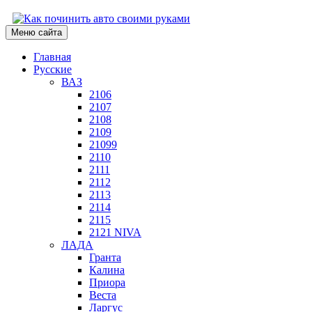
Меню сайта
Главная
Русские
ВАЗ
2106
2107
2108
2109
21099
2110
2111
2112
2113
2114
2115
2121 NIVA
ЛАДА
Гранта
Калина
Приора
Веста
Ларгус