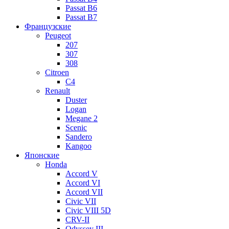
Passat B6
Passat B7
Французские
Peugeot
207
307
308
Citroen
C4
Renault
Duster
Logan
Megane 2
Scenic
Sandero
Kangoo
Японские
Honda
Accord V
Accord VI
Accord VII
Civic VII
Civic VIII 5D
CRV-II
Odyssey III