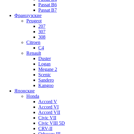
Passat B6
Passat B7
Французские
Peugeot
207
307
308
Citroen
C4
Renault
Duster
Logan
Megane 2
Scenic
Sandero
Kangoo
Японские
Honda
Accord V
Accord VI
Accord VII
Civic VII
Civic VIII 5D
CRV-II
Odyssey III