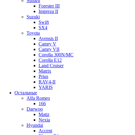
Subaru
Forester III
Impreza II
Suzuki
Swift
SX4
Toyota
Avensis II
Camry V
Camry VII
Corolla 300N/MC
Corolla E12
Land Cruiser
Matrix
Prius
RAV4-II
YARIS
Остальные
Alfa Romeo
166
Daewoo
Matiz
Nexia
Hyundai
Accent