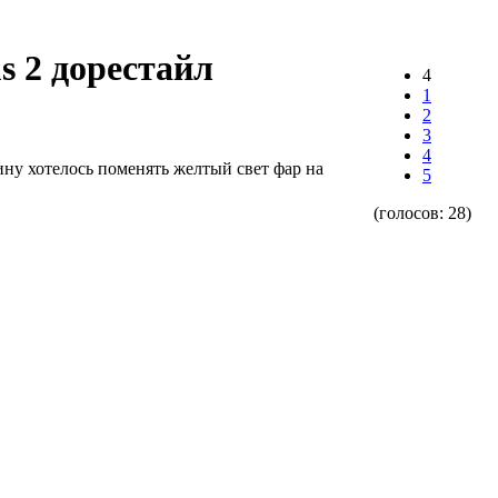
s 2 дорестайл
4
1
2
3
4
яину хотелось поменять желтый свет фар на
5
(голосов:
28
)