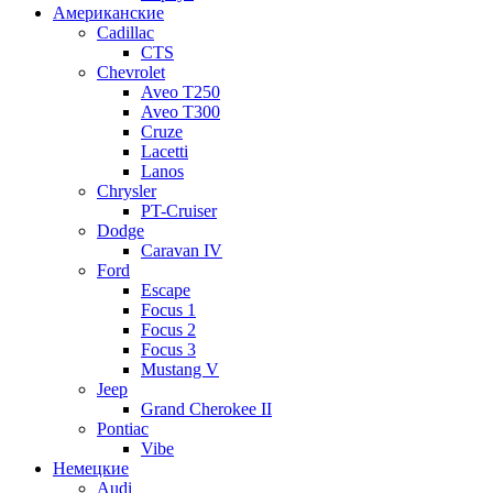
Американские
Cadillac
CTS
Chevrolet
Aveo Т250
Aveo T300
Cruze
Lacetti
Lanos
Chrysler
PT-Cruiser
Dodge
Caravan IV
Ford
Escape
Focus 1
Focus 2
Focus 3
Mustang V
Jeep
Grand Cherokee II
Pontiac
Vibe
Немецкие
Audi