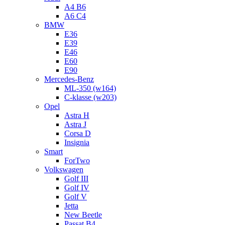
A4 B6
A6 C4
BMW
E36
E39
E46
E60
E90
Mercedes-Benz
ML-350 (w164)
C-klasse (w203)
Opel
Astra H
Astra J
Corsa D
Insignia
Smart
ForTwo
Volkswagen
Golf III
Golf IV
Golf V
Jetta
New Beetle
Passat B4