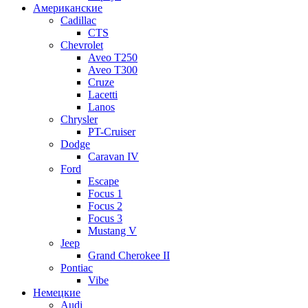
Американские
Cadillac
CTS
Chevrolet
Aveo Т250
Aveo T300
Cruze
Lacetti
Lanos
Chrysler
PT-Cruiser
Dodge
Caravan IV
Ford
Escape
Focus 1
Focus 2
Focus 3
Mustang V
Jeep
Grand Cherokee II
Pontiac
Vibe
Немецкие
Audi