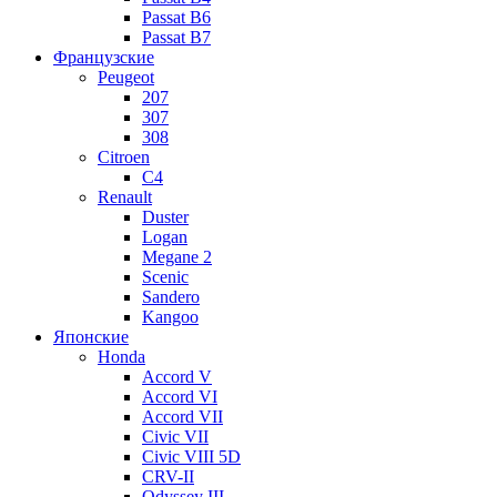
Passat B6
Passat B7
Французские
Peugeot
207
307
308
Citroen
C4
Renault
Duster
Logan
Megane 2
Scenic
Sandero
Kangoo
Японские
Honda
Accord V
Accord VI
Accord VII
Civic VII
Civic VIII 5D
CRV-II
Odyssey III