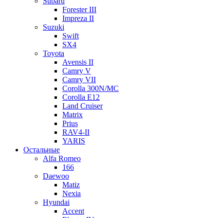
Subaru
Forester III
Impreza II
Suzuki
Swift
SX4
Toyota
Avensis II
Camry V
Camry VII
Corolla 300N/MC
Corolla E12
Land Cruiser
Matrix
Prius
RAV4-II
YARIS
Остальные
Alfa Romeo
166
Daewoo
Matiz
Nexia
Hyundai
Accent