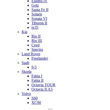
Elantra IV
Getz
Santa Fe II
Solaris
Sonata VI
Tiburon II
ix35
Kia
Rio II
Rio III
Ceed
Spectra
Land Rover
Freelander
Saab
9-5
Skoda
Fabia I
Fabia II
Octavia TOUR
Octavia II A5
Volvo
S60
XC90