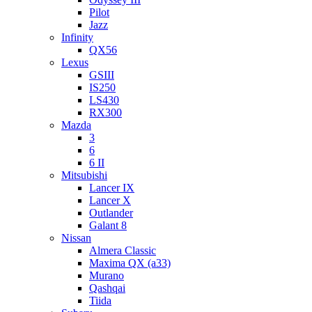
Pilot
Jazz
Infinity
QX56
Lexus
GSIII
IS250
LS430
RX300
Mazda
3
6
6 II
Mitsubishi
Lancer IX
Lancer X
Outlander
Galant 8
Nissan
Almera Classic
Maxima QX (a33)
Murano
Qashqai
Tiida