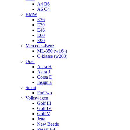
A4 B6
A6 C4
BMW
E36
E39
E46
E60
E90
Mercedes-Benz
ML-350 (w164)
C-klasse (w203)
Opel
Astra H
Astra J
Corsa D
Insignia
Smart
ForTwo
Volkswagen
Golf III
Golf IV
Golf V
Jetta
New Beetle
Passat B4