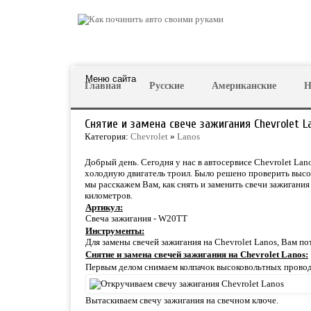
Меню сайта
Главная
Русские
Американские
Н
Снятие и замена свече зажигания Chevrolet L
Категория:
Chevrolet
»
Lanos
Добрый день. Сегодня у нас в автосервисе Chevrolet Lano
холодную двигатель троил. Было решено проверить высок
мы расскажем Вам, как снять и заменить свечи зажигания
километров.
Артикул:
Свеча зажигания - W20TT
Инструменты:
Для замены свечей зажигания на Chevrolet Lanos, Вам по
Снятие и замена свечей зажигания на Chevrolet Lanos:
Первым делом снимаем колпачок высоковольтных проводо
Вытаскиваем свечу зажигания на свечном ключе.