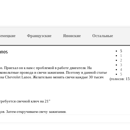
емецкие
Французские
Японские
Остальные
anos
5
1
2
3
s. Приехал он к нам с проблемой в работе двигателя. На
4
овольтные провода и свечи зажигания. Поэтому в данной статье
5
 на Chevrolet Lanos. Желательно менять свечи каждые 30 тысяч
(голосов:
15
требуется свечной ключ на 21"
в. Затем откручиваем свечу зажигания.