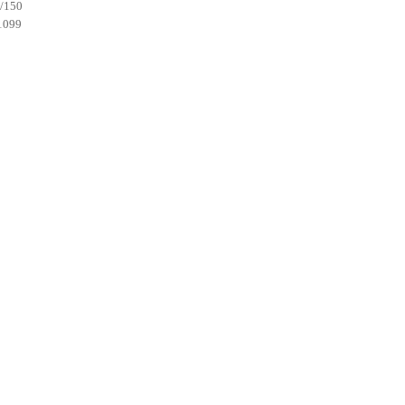
0/150
1099