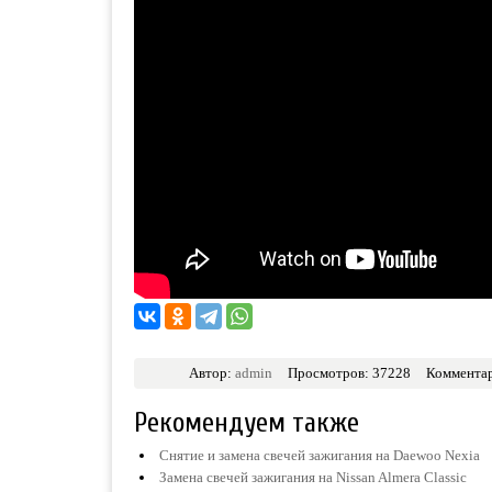
Автор:
admin
Просмотров: 37228
Комментар
Рекомендуем также
Снятие и замена свечей зажигания на Daewoo Nexia
Замена свечей зажигания на Nissan Almera Classic