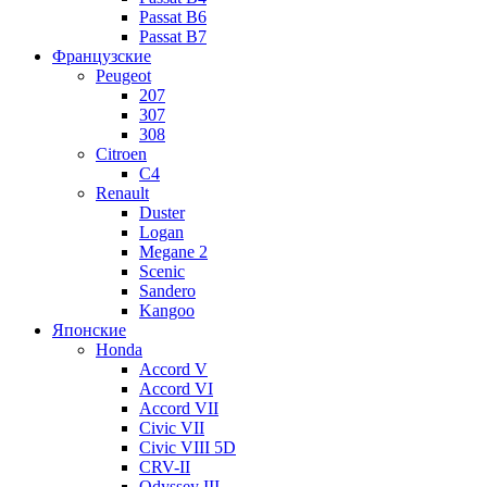
Passat B6
Passat B7
Французские
Peugeot
207
307
308
Citroen
C4
Renault
Duster
Logan
Megane 2
Scenic
Sandero
Kangoo
Японские
Honda
Accord V
Accord VI
Accord VII
Civic VII
Civic VIII 5D
CRV-II
Odyssey III