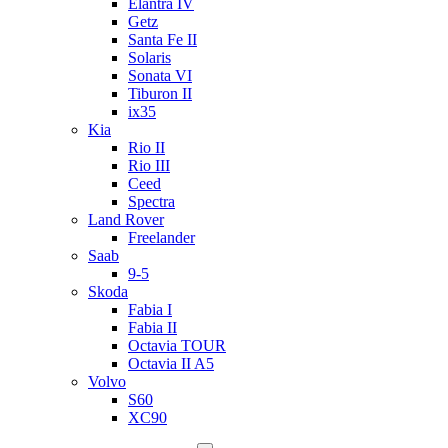
Elantra IV
Getz
Santa Fe II
Solaris
Sonata VI
Tiburon II
ix35
Kia
Rio II
Rio III
Ceed
Spectra
Land Rover
Freelander
Saab
9-5
Skoda
Fabia I
Fabia II
Octavia TOUR
Octavia II A5
Volvo
S60
XC90