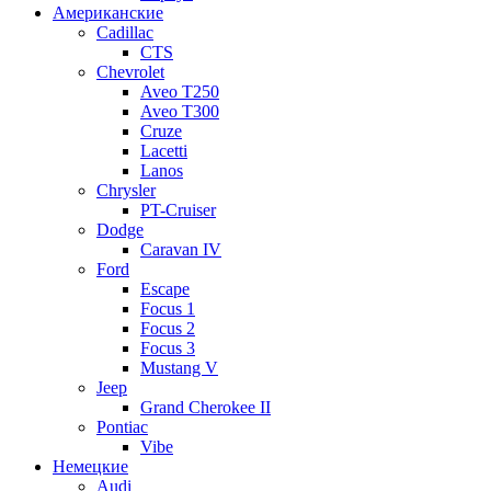
Американские
Cadillac
CTS
Chevrolet
Aveo Т250
Aveo T300
Cruze
Lacetti
Lanos
Chrysler
PT-Cruiser
Dodge
Caravan IV
Ford
Escape
Focus 1
Focus 2
Focus 3
Mustang V
Jeep
Grand Cherokee II
Pontiac
Vibe
Немецкие
Audi