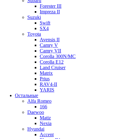
Subaru
Forester III
Impreza II
Suzuki
Swift
SX4
Toyota
Avensis II
Camry V
Camry VII
Corolla 300N/MC
Corolla E12
Land Cruiser
Matrix
Prius
RAV4-II
YARIS
Остальные
Alfa Romeo
166
Daewoo
Matiz
Nexia
Hyundai
Accent