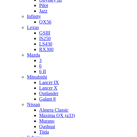
Pilot
Jazz
Infinity
QX56
Lexus
GSIII
IS250
LS430
RX300
Mazda
3
6
6 II
Mitsubishi
Lancer IX
Lancer X
Outlander
Galant 8
Nissan
Almera Classic
Maxima QX (a33)
Murano
Qashqai
Tiida