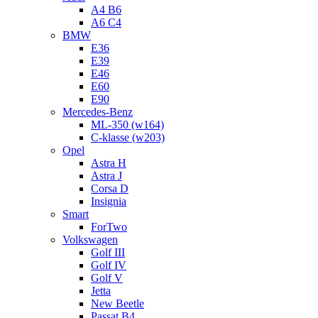
A4 B6
A6 C4
BMW
E36
E39
E46
E60
E90
Mercedes-Benz
ML-350 (w164)
C-klasse (w203)
Opel
Astra H
Astra J
Corsa D
Insignia
Smart
ForTwo
Volkswagen
Golf III
Golf IV
Golf V
Jetta
New Beetle
Passat B4