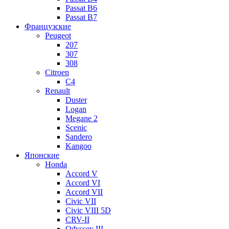
Passat B6
Passat B7
Французские
Peugeot
207
307
308
Citroen
C4
Renault
Duster
Logan
Megane 2
Scenic
Sandero
Kangoo
Японские
Honda
Accord V
Accord VI
Accord VII
Civic VII
Civic VIII 5D
CRV-II
Odyssey III