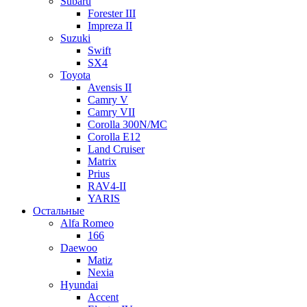
Subaru
Forester III
Impreza II
Suzuki
Swift
SX4
Toyota
Avensis II
Camry V
Camry VII
Corolla 300N/MC
Corolla E12
Land Cruiser
Matrix
Prius
RAV4-II
YARIS
Остальные
Alfa Romeo
166
Daewoo
Matiz
Nexia
Hyundai
Accent