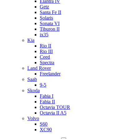
Elantra IV
Getz
Santa Fe II
Solaris
Sonata VI
Tiburon II
ix35
Kia
Rio II
Rio III
Ceed
Spectra
Land Rover
Freelander
Saab
9-5
Skoda
Fabia I
Fabia II
Octavia TOUR
Octavia II A5
Volvo
S60
XC90