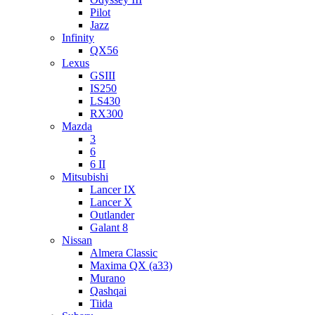
Pilot
Jazz
Infinity
QX56
Lexus
GSIII
IS250
LS430
RX300
Mazda
3
6
6 II
Mitsubishi
Lancer IX
Lancer X
Outlander
Galant 8
Nissan
Almera Classic
Maxima QX (a33)
Murano
Qashqai
Tiida