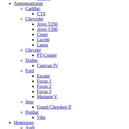
Американские
Cadillac
CTS
Chevrolet
Aveo Т250
Aveo T300
Cruze
Lacetti
Lanos
Chrysler
PT-Cruiser
Dodge
Caravan IV
Ford
Escape
Focus 1
Focus 2
Focus 3
Mustang V
Jeep
Grand Cherokee II
Pontiac
Vibe
Немецкие
Audi