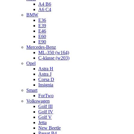
A4 B6
A6 C4
BMW
E36
E39
E46
E60
E90
Mercedes-Benz
ML-350 (w164)
C-klasse (w203)
Opel
Astra H
Astra J
Corsa D
Insignia
Smart
ForTwo
Volkswagen
Golf III
Golf IV
Golf V
Jetta
New Beetle
Passat B4